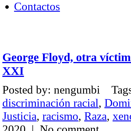
Contactos
George Floyd, otra víctim
XXI
Posted by: nengumbi Tag
discriminación racial
,
Domin
Justicia
,
racismo
,
Raza
,
xen
2020 | No comment