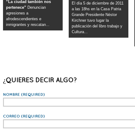
“La ciudad también nos
El día 5 de diciembre de 2011
pertenece”
Denuncian
a las 18hs en la Casa Patria
agresiones a
Grande Presidente Néstor
afrodescendientes e
Kirchner tuvo lugar la
inmigrantes y rescatan...
publicación del libro trabajo y
Cultura...
¿QUIERES DECIR ALGO?
NOMBRE
(REQUIRED)
CORREO
(REQUIRED)