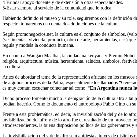
4-Brindar apoyo docente y de extensión a otras especialidades.
5-Estar siempre al servicio de la comunidad que lo rodea.
Habiendo definido el museo y su role, seguiremos con la definición de 
respecto, tomaremos en cuenta dos definiciones de la cultura.
Según promonegocios.net, la cultura es el conjunto de símbolos, (valor
(vestimentas, vivienda, producto, obra de arte, herramientas, etc.) qu
regula y modela la conducta humana.
En cuanto a Wangari Maathai, la ciudadana kenyana y Premio Nobel de Pa
religión, arquitectura, música, herramienta, saludos, símbolos, festival
la cultura”.
Antes de abordar el tema de la representación africana en los museos e
de algunos próceres de la Patria, especialmente los llamados “Generac
es muy común escuchar comentar tal como: “
En Argentina nunca hubo
Dicho proceso fomento mucho la denigración de la cultura afro a tal p
podían hacerlo. Como lo documento el antropólogo Pablo Cirio en su l
Frente a esta problemática, ed decir, la invisibilización del y de lo 
invisibilización del afro y de lo afro fue el resultado de un proyecto po
afrodescendientes, la buena disposición política de los gobernantes y
La invisibiliazción del y de lo afro se manifiesta a través de distintas