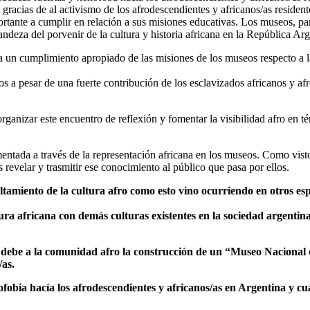
, gracias de al activismo de los afrodescendientes y africanos/as resident
ante a cumplir en relación a sus misiones educativas. Los museos, part
randeza del porvenir de la cultura y historia africana en la República Arg
ra un cumplimiento apropiado de las misiones de los museos respecto a la
a pesar de una fuerte contribución de los esclavizados africanos y afro
organizar este encuentro de reflexión y fomentar la visibilidad afro en t
entada a través de la representación africana en los museos. Como visto a
 revelar y trasmitir ese conocimiento al público que pasa por ellos.
ltamiento de la cultura afro como esto vino ocurriendo en otros es
tura africana con demás culturas existentes en la sociedad argentin
 debe a la comunidad afro la construcción de un “Museo Nacional d
/as.
ofobia hacía los afrodescendientes y africanos/as en Argentina y c