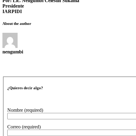
Por: Lic. Nengumbi Celestin Sukama
Presidente
IARPIDI
About the author
nengumbi
¿Quieres decir algo?
Nombre
(required)
Correo
(required)