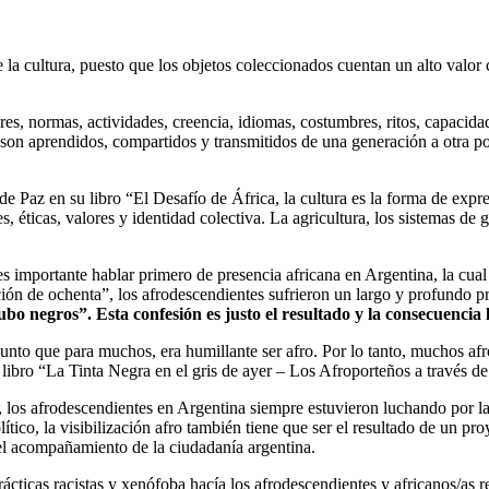
la cultura, puesto que los objetos coleccionados cuentan un alto valor 
es, normas, actividades, creencia, idiomas, costumbres, ritos, capacidad
e son aprendidos, compartidos y transmitidos de una generación a otra p
z en su libro “El Desafío de África, la cultura es la forma de expresió
es, éticas, valores y identidad colectiva. La agricultura, los sistemas d
s importante hablar primero de presencia africana en Argentina, la cual d
ión de ochenta”, los afrodescendientes sufrieron un largo y profundo pro
 negros”. Esta confesión es justo el resultado y la consecuencia ló
unto que para muchos, era humillante ser afro. Por lo tanto, muchos afr
ibro “La Tinta Negra en el gris de ayer – Los Afroporteños a través de
afro, los afrodescendientes en Argentina siempre estuvieron luchando por
lítico, la visibilización afro también tiene que ser el resultado de un pr
 el acompañamiento de la ciudadanía argentina.
 prácticas racistas y xenófoba hacía los afrodescendientes y africanos/as 