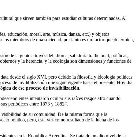
cultural que sirven también para estudiar culturas determinadas. Al
es, educación, moral, arte, música, danza, etc.) y objetos
or los miembros de una sociedad, por tanto es un factor que determina,
n de la gente a través del idioma, sabiduría tradicional, políticas,
e gobiernos y la herencia, y la ecología son dimensiones y funciones de
ata desde el siglo XVI, pero debido la filosofía y ideología políticas
ceso de invilibilización que sigue vigente hasta el presente. Hoy día
gica de ese proceso de invisibilización.
odescendientes intentaron ocultar sus raíces rasgos afro cuando
 sus periódicos entre 1873 y 1882”.
 la visibilidad de su comunidad. De la misma forma que la
oyecto político, pero, esta vez como resultado de la lucha de los
residentes en la República Argentina. Se trata de un alto nivel de la