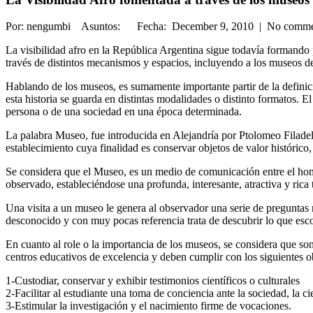
Por: nengumbi Asuntos: Fecha: December 9, 2010 | No comm
La visibilidad afro en la República Argentina sigue todavía formando p
través de distintos mecanismos y espacios, incluyendo a los museos d
Hablando de los museos, es sumamente importante partir de la definició
esta historia se guarda en distintas modalidades o distinto formatos. E
persona o de una sociedad en una época determinada.
La palabra Museo, fue introducida en Alejandría por Ptolomeo Filadelfo
establecimiento cuya finalidad es conservar objetos de valor histórico, c
Se considera que el Museo, es un medio de comunicación entre el hombr
observado, estableciéndose una profunda, interesante, atractiva y ric
Una visita a un museo le genera al observador una serie de preguntas 
desconocido y con muy pocas referencia trata de descubrir lo que escon
En cuanto al role o la importancia de los museos, se considera que son
centros educativos de excelencia y deben cumplir con los siguientes o
1-Custodiar, conservar y exhibir testimonios científicos o culturales
2-Facilitar al estudiante una toma de conciencia ante la sociedad, la cien
3-Estimular la investigación y el nacimiento firme de vocaciones.