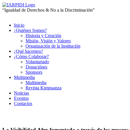
“Igualdad de Derechos & No a la Discriminación”
Inicio
¿Quiénes Somos?
Historia y Creación
Misión, Visión y Valores
Organización de la Institución
¿Qué hacemos?
¿Cómo Colaborar?
Voluntariado
Donaciónes
Sponsors
Multimedia
Multimedia
Revista Kimpuanza
Noticias
Eventos
Contactos
La Visibilidad Afro fomentada a través de los museos