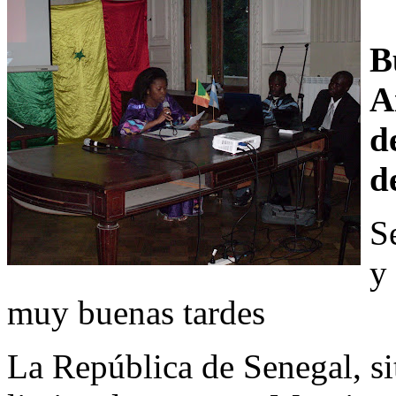
B
A
d
d
S
y
muy buenas tardes
La República de Senegal, si