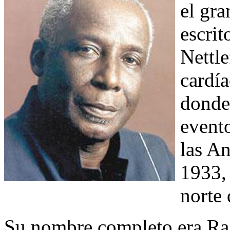
el gra
escrit
Nettle
cardí
donde 
evento
las An
1933,
norte 
Su nombre completo era Ral